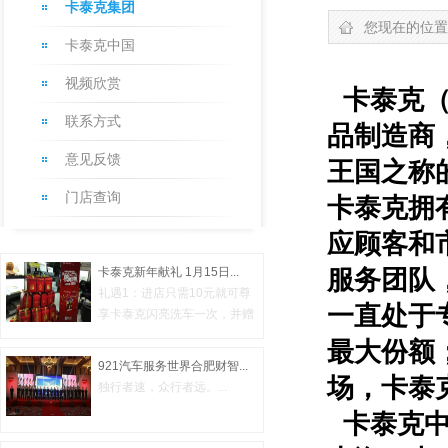
卡泰克集团
您现在的位置
卡泰克中国
视频欣赏
卡泰克（
联系方式
品制造商
意见反馈
王国之称
门店查询
卡泰克拥
应顾客和
卡泰克新年献礼 1月15日...
服务团队
礼遇1：进店只需10元就可尊
一直处于
享卡泰克闪亮洗车一次，并赠
送二瓶...
最大份额
921汽车服务世界合肥财智...
场，卡泰
独行者速，众行者远。...
卡泰克中