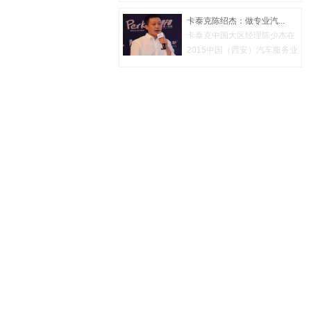
卡泰克陈绍杰：做专业汽...
卡泰克中国大区经理陈少杰在
2015中国（西安）汽车服务业
财智峰...