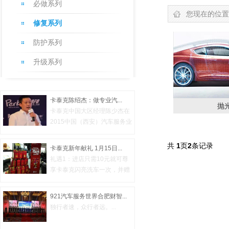
必做系列
您现在的位置
修复系列
防护系列
升级系列
卡泰克陈绍杰：做专业汽...
抛
卡泰克中国大区经理陈少杰在
2015中国（西安）汽车服务业
财智峰...
共
1
页
2
条记录
卡泰克新年献礼 1月15日...
礼遇1：进店只需10元就可尊
享卡泰克闪亮洗车一次，并赠
送二瓶...
921汽车服务世界合肥财智...
独行者速，众行者远。...