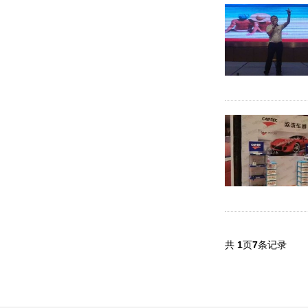
共
1
页
7
条记录