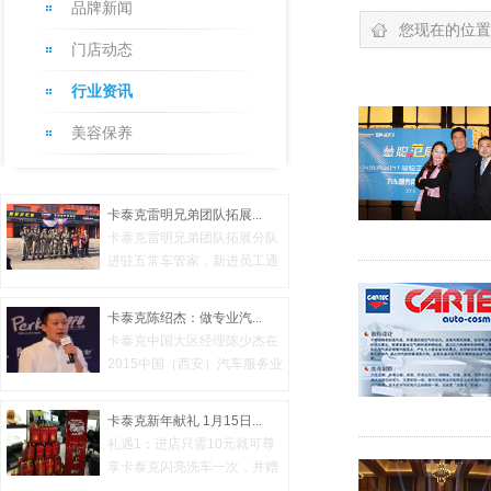
品牌新闻
您现在的位置
门店动态
行业资讯
美容保养
卡泰克雷明兄弟团队拓展...
卡泰克雷明兄弟团队拓展分队
进驻五常车管家，新进员工通
过三...
卡泰克陈绍杰：做专业汽...
卡泰克中国大区经理陈少杰在
2015中国（西安）汽车服务业
财智峰...
卡泰克新年献礼 1月15日...
礼遇1：进店只需10元就可尊
享卡泰克闪亮洗车一次，并赠
送二瓶...