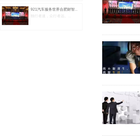
921汽车服务世界合肥财智...
独行者速，众行者远。...