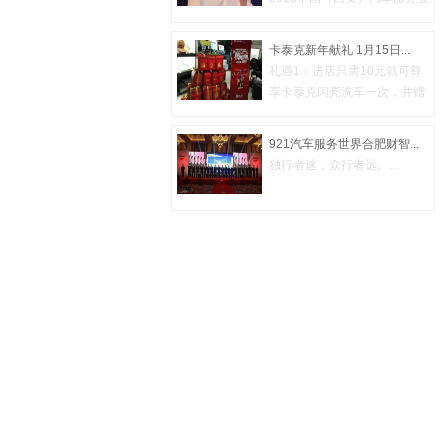
财智峰...
卡泰克新年献礼 1月15日...
礼遇1：进店只需10元就可尊
享卡泰克闪亮洗车一次，并赠
送二瓶...
921汽车服务世界合肥财智...
独行者速，众行者远。...