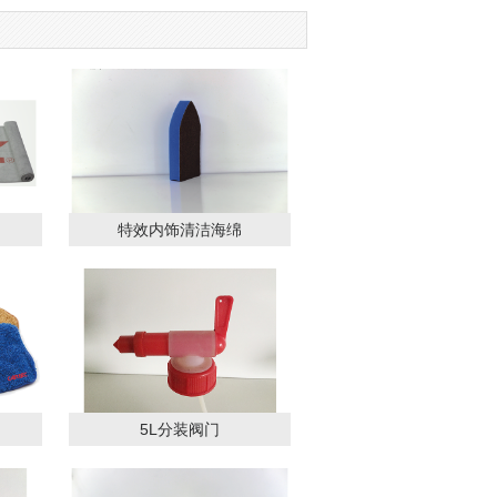
特效内饰清洁海绵
5L分装阀门