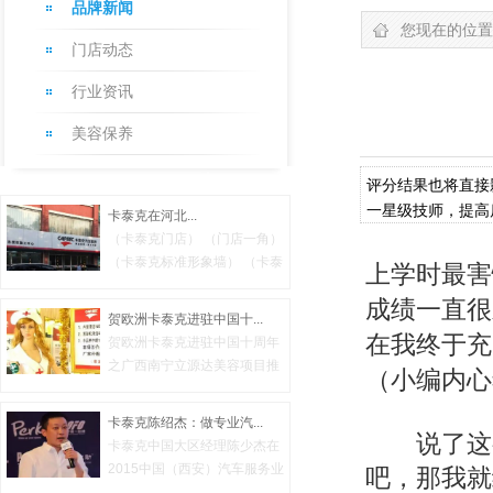
品牌新闻
您现在的位置
门店动态
行业资讯
美容保养
评分结果也将直接
一星级技师，提高
卡泰克在河北...
（卡泰克门店） （门店一角）
（卡泰克标准形象墙） （卡泰
上学时最害
克...
成绩一直很
贺欧洲卡泰克进驻中国十...
在我终于充
贺欧洲卡泰克进驻中国十周年
之广西南宁立源达美容项目推
（小编内心
广活...
卡泰克陈绍杰：做专业汽...
说了这
卡泰克中国大区经理陈少杰在
2015中国（西安）汽车服务业
吧，那我就
财智峰...